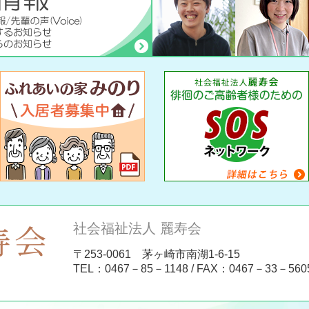
社会福祉法人 麗寿会
〒253-0061 茅ヶ崎市南湖1-6-15
TEL：
0467－85－1148
/ FAX：0467－33－560