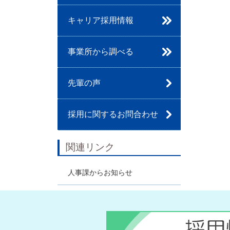
新卒の皆様へ
四大卒
短大・専門卒
高卒
キャリア採用情報
介護職
生活相談員・社会福祉士
ケアマネジャー
看護師・保健師
訪問介護員・登録ヘルパー
その他(事務/運転手/調理)
事業所から調べる
高齢者福祉サービス
ふれあいの森
ふれあいの里
ふれあいの泉
ふれあいの麗寿
GHケアセンター
ふれあいの家みのり
元町ケアセンター
地域包括支援センター
支援センターみどり
支援センターゆず
支援センターわかば
鎌倉市地域包括支援センター
先輩の声
採用に関するお問合わせ
関連リンク
人事課からお知らせ