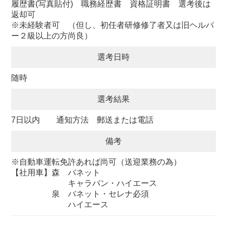
履歴書(写真貼付) 職務経歴書 資格証明書 選考後は
返却可
※未経験者可 （但し、初任者研修修了者又は旧ヘルパ
ー２級以上の方尚良）
選考日時
随時
選考結果
7日以内 通知方法 郵送または電話
備考
※自動車運転免許あれば尚可（送迎業務の為）
【社用車】森 バネット
キャラバン・ハイエース
泉 バネット・セレナ必須
ハイエース