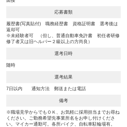
面接
応募書類
履歴書(写真貼付) 職務経歴書 資格証明書 選考後は
返却可
※未経験者可 （但し、普通自動車免許書 初任者研修
修了者又は旧ヘルパー２級以上の方尚良）
選考日時
随時
選考結果
7日以内 通知方法 郵送または電話
備考
※職場見学からでもＯＫ、お気軽に採用担当までお尋ね
ください。ご勤務希望先事業所名をお申し付けくださ
い。マイカー通勤可。各所バイク、自転車駐輪場有。