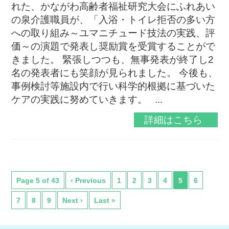
れた、かながわ高齢者福祉研究大会にふれあい
の泉介護職員が、「入浴・トイレ拒否の多い方
への取り組み～ユマニチュード技法の実践、評
価～の演題で発表し奨励賞を受賞することがで
きました。 緊張しつつも、無事発表が終了し2
名の発表者にも笑顔が見られました。 今後も、
事例検討等施設内で行い科学的根拠に基づいた
ケアの実践に努めていきます。 ...
詳細はこちら
Page 5 of 43
‹ Previous
1
2
3
4
5
6
7
8
9
Next ›
Last »