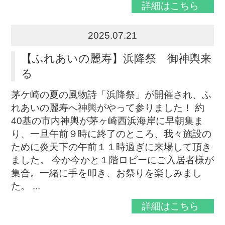
詳細はこちら
2025.07.21
【ふれあいの麗寿】浜降祭 御神輿来
る
茅ケ崎の夏の風物詩「浜降祭」が開催され、ふ
れあいの麗寿へ神輿がやって参りました！ 約
40基の市内神輿が茅ヶ崎西浜海岸に早朝集ま
り、一旦午前９時に終了のところ、我々施設の
ために炎天下の午前１１時過ぎに来場して頂き
ました。 今か今かと１階ロビーにご入居者様が
集合。一緒に手を叩き、お祭りを楽しみまし
た。 ...
詳細はこちら