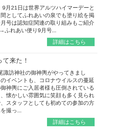
9月21日は世界アルツハイマーデーと
月間としてふれあいの泉でも塗り絵を掲
今月号は認知症関連の取り組みもご紹介
ふれあい便り9月号...
詳細はこちら
って来た！
寺尾諏訪神社の御神輿がやってきまし
このイベントも、コロナウイルスの蔓延
の御神輿にご入居者様も圧倒されている
り、懐かしい雰囲気に笑顔も多く見られ
で、スタッフとしても初めての参加の方
撮っ...
詳細はこちら