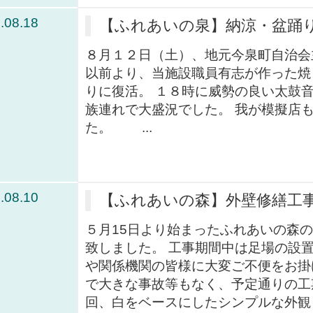
.08.18
【ふれあいの泉】納涼・盆踊
８月１２日（土）、地元今泉町自治会
以前より、当施設職員有志が作った焼
りに復活。 １８時に威勢の良い太鼓
族連れで大盛況でした。 我が模擬店
た。 ...
.08.10
【ふれあいの森】外壁修繕工
５月15日より始まったふれあいの森の
致しました。 工事期間中は足場の設
や関係機関の皆様に大変ご不便をお掛
で大きな事故等もなく、予定通りの工
回、白をベースにしたシンプルな外観