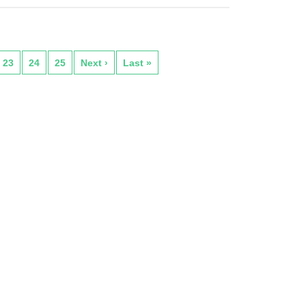
23
24
25
Next ›
Last »