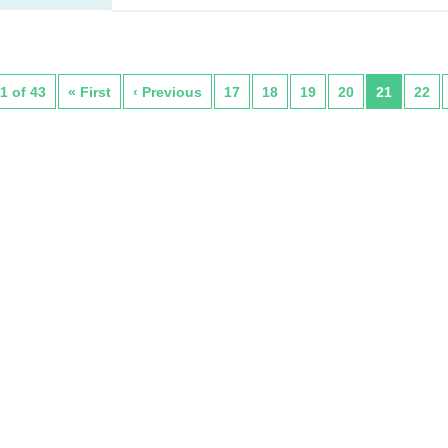
1 of 43
« First
‹ Previous
17
18
19
20
21
22