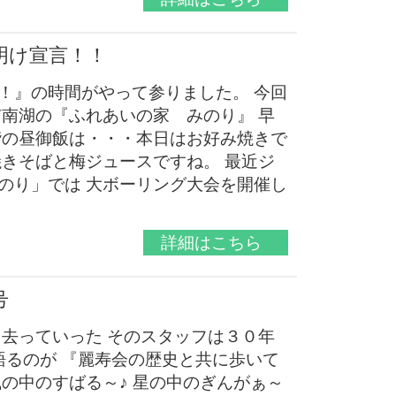
明け宣言！！
！』の時間がやって参りました。 今回
市南湖の『ふれあいの家 みのり』 早
階の昼御飯は・・・本日はお好み焼きで
焼きそばと梅ジュースですね。 最近ジ
のり」では 大ボーリング大会を開催し
詳細はこちら
号
ら去っていった そのスタッフは３０年
語るのが 『麗寿会の歴史と共に歩いて
の中のすばる～♪ 星の中のぎんがぁ～