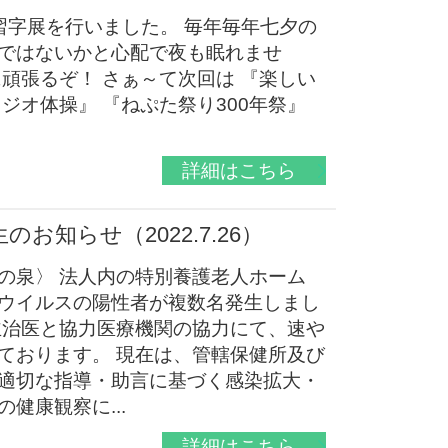
習字展を行いました。 毎年毎年七夕の
ではないかと心配で夜も眠れませ
頑張るぞ！ さぁ～て次回は 『楽しい
ジオ体操』 『ねぷた祭り300年祭』
詳細はこちら
知らせ（2022.7.26）
の泉〉 法人内の特別養護老人ホーム
ウイルスの陽性者が複数名発生しまし
主治医と協力医療機関の協力にて、速や
ております。 現在は、管轄保健所及び
適切な指導・助言に基づく感染拡大・
健康観察に...
詳細はこちら