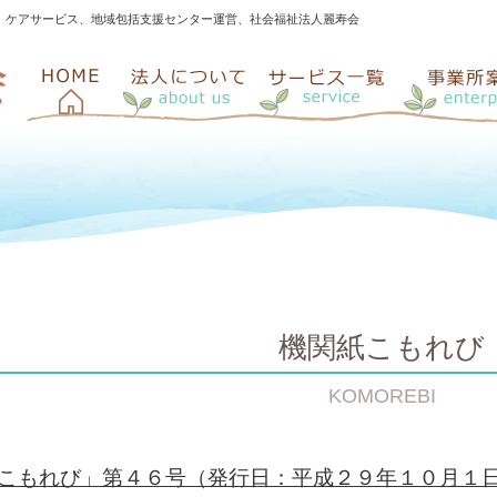
、ケアサービス、地域包括支援センター運営、社会福祉法人麗寿会
機関紙こもれび
KOMOREBI
こもれび」第４６号（発行日：平成２９年１０月１