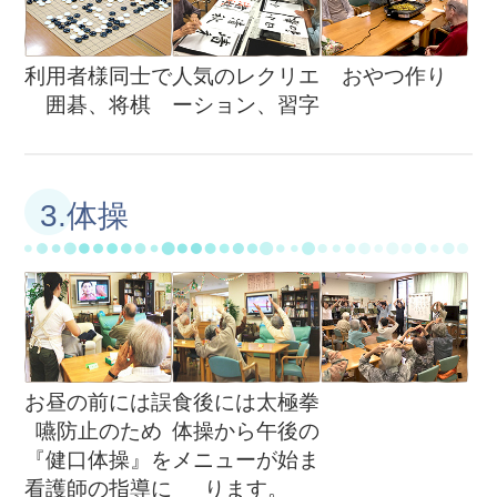
利用者様同士で
人気のレクリエ
おやつ作り
囲碁、将棋
ーション、習字
3.体操
お昼の前には誤
食後には太極拳
嚥防止のため
体操から午後の
『健口体操』を
メニューが始ま
看護師の指導に
ります。