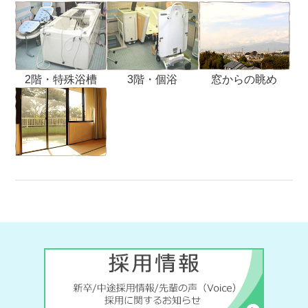
2階・特殊浴槽
3階・個浴
窓からの眺め