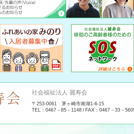
社会福祉法人 麗寿会
〒253-0061 茅ヶ崎市南湖1-6-15
TEL：
0467－85－1148
/ FAX：0467－33－560