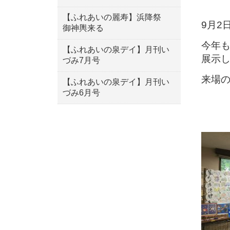
【ふれあいの麗寿】浜降祭
9月2
御神輿来る
今年
【ふれあいの泉デイ】月刊い
展示
づみ7月号
来場
【ふれあいの泉デイ】月刊い
づみ6月号