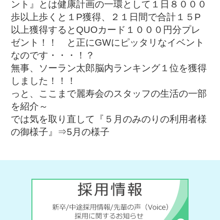
ント』とは健康計画の一環として１日８０００
歩以上歩くと１P獲得、２１日間で合計１５P
以上獲得するとQUOカード１０００円分プレ
ゼント！！ と正にGWにピッタリなイベント
なのです・・・！？
無事、ソーラン太郎脳内ランキング１位を獲得
しました！！！
っと、ここまで麗寿会のスタッフの生活の一部
を紹介～
では気を取り直して『５月のみのりの利用者様
の御様子』⇒
5月の様子